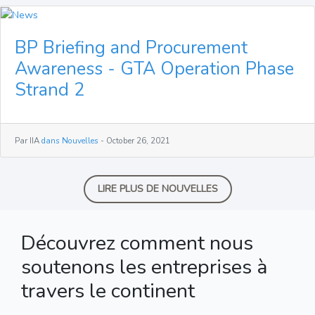
besoin pour
compétitivité.
risquées et
faire le
plus
BP Briefing and Procurement
travail.
bancable
pour que les
Awareness - GTA Operation Phase
banques leur
Strand 2
accordent
des prêts.
Par IIA
dans Nouvelles
- October 26, 2021
LIRE PLUS DE NOUVELLES
Découvrez comment nous
soutenons les entreprises à
travers le continent